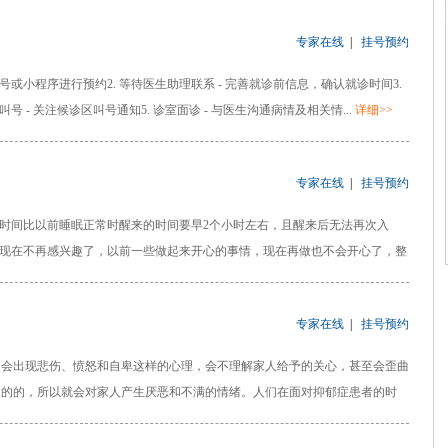
专家在线
|
挂号预约
众号或小程序进行预约2. 等待医生助理联系 - 完善就诊前信息，确认就诊时间3.
号 - 关注候诊区叫号通知5. 诊室面诊 - 与医生沟通病情及相关情...
详细>>
专家在线
|
挂号预约
时间比以前睡眠正常时醒来的时间要早2个小时左右，且醒来后无法再次入
，现在不再感兴趣了，以前一些做起来开心的事情，现在再做也不会开心了，整
专家在线
|
挂号预约
出现悲伤、愤怒和自卑这样的心理，会不理解家人给予的关心，甚至会歪曲
目的的，所以就会对家人产生厌恶和不满的情绪。人们在面对抑郁症患者的时