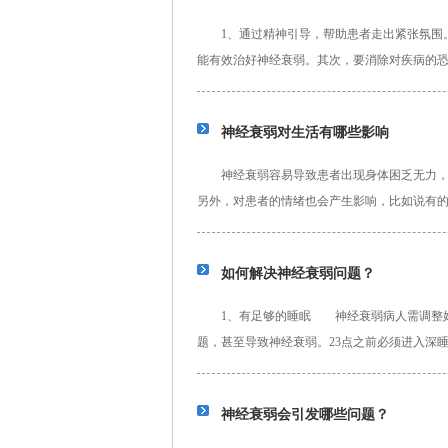
1、通过精神引导，帮助患者走出紧张氛围。
能有效治好神经衰弱。其次，要消除对疾病的
家人和朋友要给予患者更多的关心...
详细>>
神经衰弱对生活有哪些影响
神经衰弱容易导致患者出现身体困乏无力，注
另外，对患者的情绪也会产生影响，比如说有
尽早进行干预治疗。而且有的患者...
详细>>
如何解决神经衰弱问题？
1、有足够的睡眠 神经衰弱病人需调整好工
题，甚至导致神经衰弱。23点之前必须进入深
引起神经兴奋的食物 浓...
详细>>
神经衰弱会引发哪些问题？