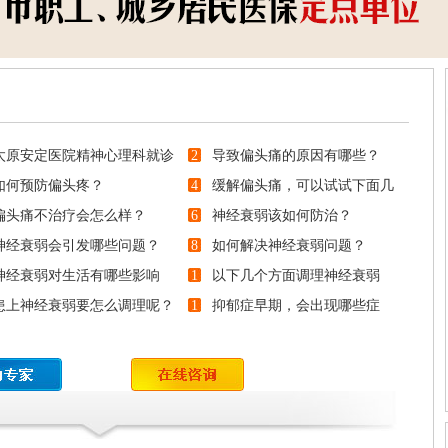
太原安定医院精神心理科就诊
2
导致偏头痛的原因有哪些？
南
如何预防偏头疼？
4
缓解偏头痛，可以试试下面几
偏头痛不治疗会怎么样？
种办法
6
神经衰弱该如何防治？
神经衰弱会引发哪些问题？
8
如何解决神经衰弱问题？
神经衰弱对生活有哪些影响
1
以下几个方面调理神经衰弱
患上神经衰弱要怎么调理呢？
0
1
抑郁症早期，会出现哪些症
状？
2