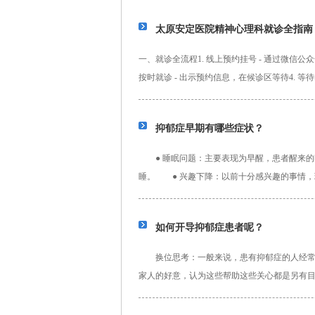
太原安定医院精神心理科就诊全指南
一、就诊全流程1. 线上预约挂号 - 通过微信公
按时就诊 - 出示预约信息，在候诊区等待4. 等待叫
抑郁症早期有哪些症状？
● 睡眠问题：主要表现为早醒，患者醒来的
睡。 ● 兴趣下降：以前十分感兴趣的事情
体表现为活力的丧失。 ●疲...
详细>>
如何开导抑郁症患者呢？
换位思考：一般来说，患有抑郁症的人经常会
家人的好意，认为这些帮助这些关心都是另有
候，一定要将自己放在病人的角度去...
详细>>