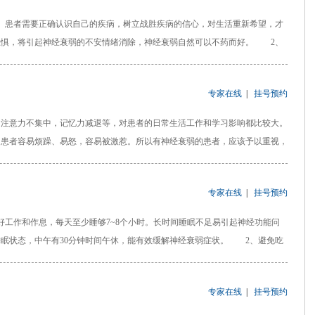
患者需要正确认识自己的疾病，树立战胜疾病的信心，对生活重新希望，才
恐惧，将引起神经衰弱的不安情绪消除，神经衰弱自然可以不药而好。 2、
专家在线
|
挂号预约
意力不集中，记忆力减退等，对患者的日常生活工作和学习影响都比较大。
的患者容易烦躁、易怒，容易被激惹。所以有神经衰弱的患者，应该予以重视，
专家在线
|
挂号预约
作和作息，每天至少睡够7~8个小时。长时间睡眠不足易引起神经功能问
睡眠状态，中午有30分钟时间午休，能有效缓解神经衰弱症状。 2、避免吃
专家在线
|
挂号预约