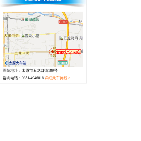
闻莉 国家二级心理咨询师
闻莉 国家二级心理咨询师
太原安定医...
[详细]
王娟 心理咨询师
王娟 太原安定医院心理咨
询师...
[详细]
医院地址：太原市五龙口街109号
郭红利 主任医师
咨询电话：0351-4946018
详细乘车路线 >
郭红利 主任医师 原北京安
定医院精神科专家...
[详细]
张永康 省优专家
山西省“三晋英才”高端领
军人才...
[详细]