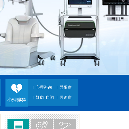
郭红利 主任医师
郭红利 主任医师 原北京安
定医院精神科专家...
[详细]
|
心理咨询
|
恐惧症
|
疑病
自闭
|
强迫症
张永康 省优专家
心理障碍
山西省“三晋英才”高端领
军人才...
[详细]