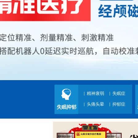
|
精神衰弱
|
失眠症
|
头痛头晕
|
抑郁症
失眠抑郁