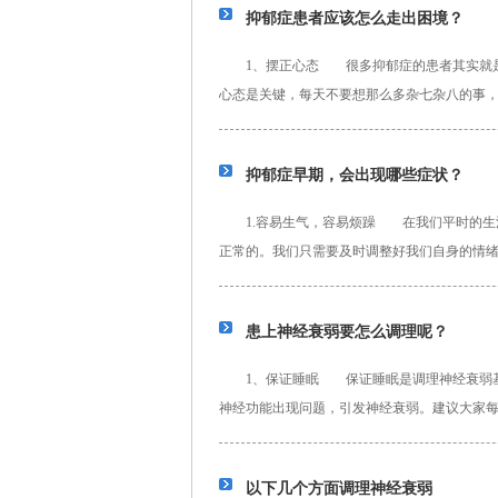
抑郁症患者应该怎么走出困境？
1、摆正心态 很多抑郁症的患者其实就是
心态是关键，每天不要想那么多杂七杂八的事
多好东西都无法见识到。抑郁症现...
详细>>
抑郁症早期，会出现哪些症状？
1.容易生气，容易烦躁 在我们平时的生活
正常的。我们只需要及时调整好我们自身的情
症后，可能会经常出现失眠的...
详细>>
患上神经衰弱要怎么调理呢？
1、保证睡眠 保证睡眠是调理神经衰弱基
神经功能出现问题，引发神经衰弱。建议大家每
弱的症状。 2、适当运动 ...
详细>>
以下几个方面调理神经衰弱