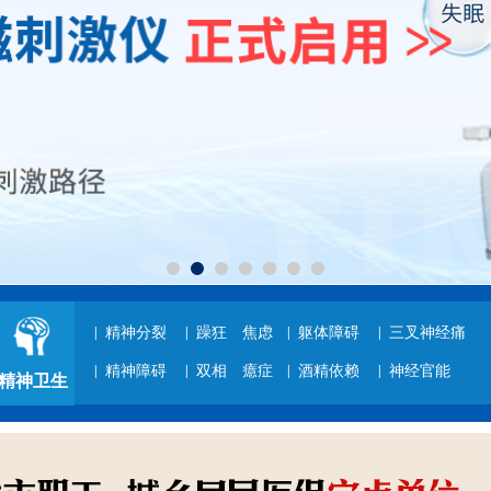
|
精神分裂
|
躁狂
焦虑
|
躯体障碍
|
三叉神经痛
|
精神障碍
|
双相
癔症
|
酒精依赖
|
神经官能
精神卫生