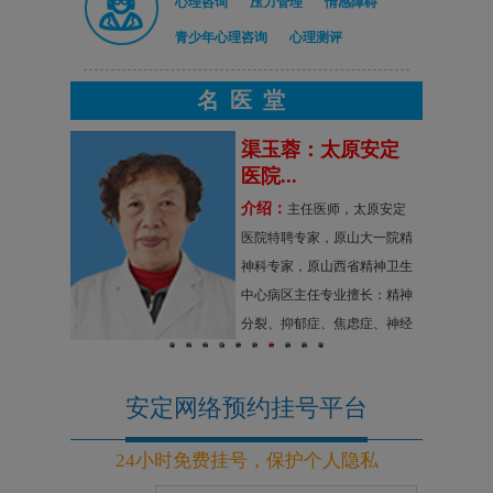
心理咨询
压力管理
情感障碍
青少年心理咨询
心理测评
名医堂
原安定
任庆善：太原安定
医院...
介绍：
，太原安定
太原安定医院精神科
山大一院精
主任，原山西省精神卫生中心
省精神卫生
病区主任，原山西省精神疾病
擅长：精神
司法鉴定中心主任。专业擅
虑症、神经
长：失眠抑郁症、精神分裂
1
2
3
4
5
6
7
8
9
10
碍及妇女精
症、偏执型精神病，各科神经
疗。
官能症、生理障碍
安定网络预约挂号平台
24小时免费挂号，保护个人隐私