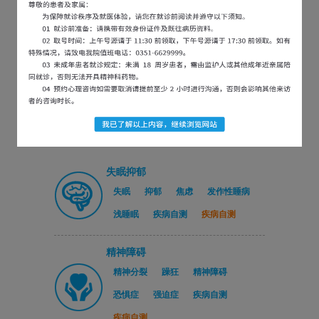
医院新闻
党建引领医社联动｜龙城艺术...
2026-07-31
行政查房促规范，排除隐患保...
2026-07-30
以练为战，防患未然 | 太...
2026-07-21
严守医保合规底线 精进精细...
2026-07-16
失眠抑郁
失眠
抑郁
焦虑
发作性睡病
浅睡眠
疾病自测
疾病自测
精神障碍
精神分裂
躁狂
精神障碍
恐惧症
强迫症
疾病自测
疾病自测