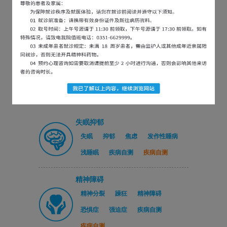
医院新闻
党建引领医社联动｜龙城艺术...
2026-07-31
行政查房促规范，排除隐患保...
2026-07-30
以练为战，防患未然 | 太...
2026-07-21
严守医保合规底线 精进精细...
2026-07-16
失眠抑郁
失眠
抑郁
焦虑
发作性睡病
浅睡眠
疾病自测
疾病自测
精神障碍
精神分裂
躁狂
精神障碍
恐惧症
强迫症
疾病自测
疾病自测