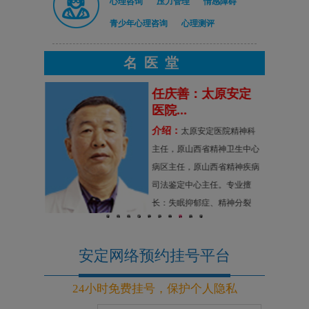
心理咨询
压力管理
情感障碍
青少年心理咨询
心理测评
名医堂
原安定
任庆善：太原安定
医院...
介绍：
，太原安定
太原安定医院精神科
山大一院精
主任，原山西省精神卫生中心
省精神卫生
病区主任，原山西省精神疾病
擅长：精神
司法鉴定中心主任。专业擅
虑症、神经
长：失眠抑郁症、精神分裂
1
2
3
4
5
6
7
8
9
10
碍及妇女精
症、偏执型精神病，各科神经
疗。
官能症、生理障碍
安定网络预约挂号平台
24小时免费挂号，保护个人隐私