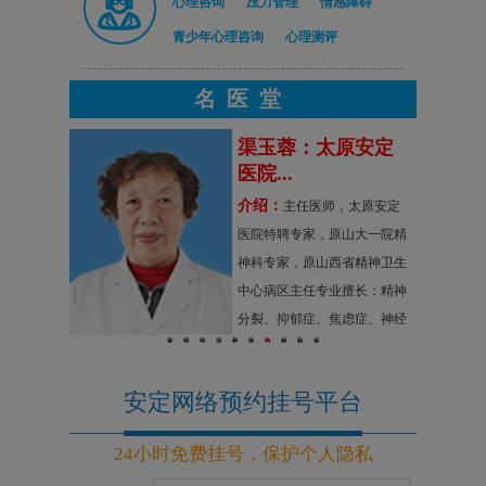
心理咨询
压力管理
情感障碍
青少年心理咨询
心理测评
名医堂
二级心
渠玉蓉：太原安定
医院...
介绍：
家二级心理
主任医师，太原安定
履历：毕业
医院特聘专家，原山大一院精
理学专业，
神科专家，原山西省精神卫生
心理咨询师
中心病区主任专业擅长：精神
指导师讲
分裂、抑郁症、焦虑症、神经
1
2
3
4
5
6
7
8
9
10
辅导教师，
症、情感性精神障碍及妇女精
询导师
神障碍的诊断与治疗。
安定网络预约挂号平台
24小时免费挂号，保护个人隐私