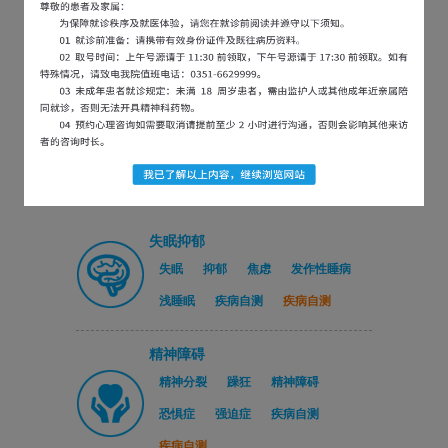
医院新闻
党建引领医社联动｜龙城艺术...
2026-07-31
行政查房促规范，排除隐患保...
2026-07-30
以练为战，防患未然 | 太...
2026-07-21
严守医保合规底线 精进精细...
2026-07-16
失眠抑郁
失眠
抑郁
焦虑
发作性睡病
浅睡眠
疾病自测
疾病自测
精神障碍
精神分裂
躁狂
精神障碍
恐惧症
强迫症
疾病自测
疾病自测