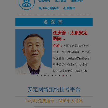
心理咨询
压力管理
情感障碍
青少年心理咨询
心理测评
名医堂
原安定
任庆善：太原安定
医院...
介绍：
，太原安定
太原安定医院精神科
山大一院精
主任，原山西省精神卫生中心
省精神卫生
病区主任，原山西省精神疾病
擅长：精神
司法鉴定中心主任。专业擅
虑症、神经
长：失眠抑郁症、精神分裂
1
2
3
4
5
6
7
8
9
10
碍及妇女精
症、偏执型精神病，各科神经
疗。
官能症、生理障碍
安定网络预约挂号平台
24小时免费挂号，保护个人隐私