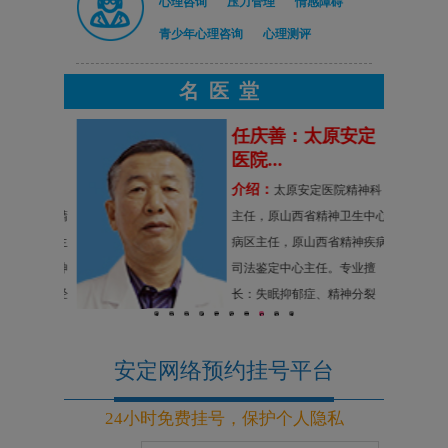
心理咨询
压力管理
情感障碍
青少年心理咨询
心理测评
名医堂
原安定
任庆善：太原安定
医院...
介绍：
，太原安定
太原安定医院精神科
山大一院精
主任，原山西省精神卫生中心
省精神卫生
病区主任，原山西省精神疾病
擅长：精神
司法鉴定中心主任。专业擅
虑症、神经
长：失眠抑郁症、精神分裂
1
2
3
4
5
6
7
8
9
10
碍及妇女精
症、偏执型精神病，各科神经
疗。
官能症、生理障碍
安定网络预约挂号平台
24小时免费挂号，保护个人隐私