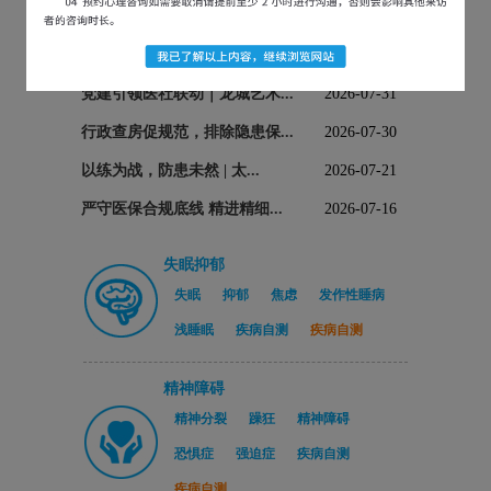
医院新闻
党建引领医社联动｜龙城艺术...
2026-07-31
行政查房促规范，排除隐患保...
2026-07-30
以练为战，防患未然 | 太...
2026-07-21
严守医保合规底线 精进精细...
2026-07-16
失眠抑郁
失眠
抑郁
焦虑
发作性睡病
浅睡眠
疾病自测
疾病自测
精神障碍
精神分裂
躁狂
精神障碍
恐惧症
强迫症
疾病自测
疾病自测