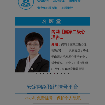
心理咨询
压力管理
情感障碍
青少年心理咨询
心理测评
名医堂
咨询师
闻莉【国家二级心
理咨...
的专业素
介绍：
闻莉【国家二级心理
都医科大学
咨询师】 从医履历：毕业
心理课程培
于山西大学发展心理学专业，
原则，具有
硕士研究生毕业，心理咨询师
谨的专业态
(二级)，家庭教育指导师讲
咨询基本功
1
2
3
4
5
6
7
8
9
10
师，中小大学心理辅导教师，
长等系列课
原山西大学心理咨询导师
安定网络预约挂号平台
24小时免费挂号，保护个人隐私