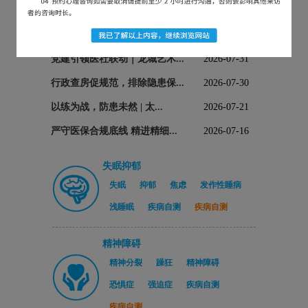
医院新闻
党建引领医社联动｜龙城艺术...
2026-07-31
行政查房促规范，排除隐患保...
2026-07-30
以练为战，防患未然 | 太...
2026-07-21
严守医保合规底线 精进精细...
2026-07-16
失眠抑郁
失眠
抑郁
焦虑
发作性睡病
浅睡眠
疾病自测
疾病自测
精神障碍
精神分裂
躁狂
精神障碍
恐惧症
强迫症
疾病自测
疾病自测