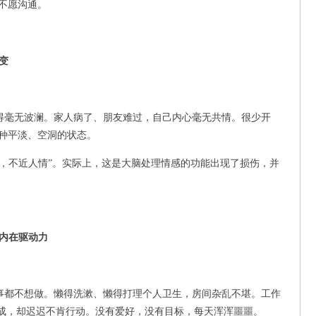
不愿沟通。
转变
得毫无波澜。家人病了、朋友难过，自己内心毫无共情。很少开
种平淡、空洞的状态。
漠，不近人情”。实际上，这是大脑处理情感的功能出现了损伤，并
了内在驱动力
事都不想做。懒得洗漱、懒得打理个人卫生，房间杂乱不堪。工作
完成，却迟迟不肯行动。没有爱好，没有目标，每天浑浑噩噩。