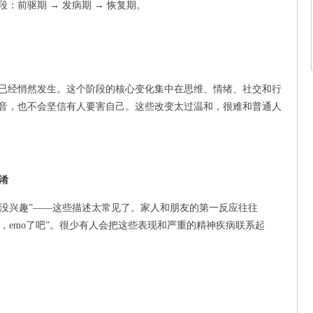
：前驱期 → 发病期 → 恢复期。
已经悄然发生。这个阶段的核心变化集中在思维、情绪、社交和行
音，也不会坚信有人要害自己。这些改变太过温和，很难和普通人
淆
么都没兴趣”——这些描述太常见了。家人和朋友的第一反应往往
大，emo了吧”。很少有人会把这些表现和严重的精神疾病联系起