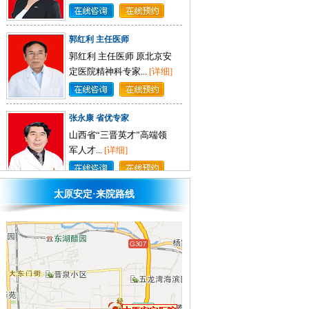
郭红利 主任医师
郭红利 主任医师 原北京安
定医院精神科专家...
[详细]
张永康 省优专家
山西省“三晋英才”高端领
军人才...
[详细]
渠玉蓉 主任医师
原山医大一院精神科专
太原安定·来院路线
家，原山西省精神卫生中
心病区主任...
[详细]
刘佳云 主任医师
太原安定医院内科主任，
原太原市人民医院心肾内
科主任太原市医学学科带
头人...
[详细]