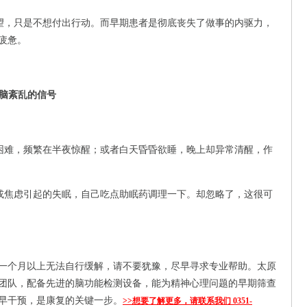
望，只是不想付出行动。而早期患者是彻底丧失了做事的内驱力，
疲惫。
大脑紊乱的信号
困难，频繁在半夜惊醒；或者白天昏昏欲睡，晚上却异常清醒，作
或焦虑引起的失眠，自己吃点助眠药调理一下。却忽略了，这很可
一个月以上无法自行缓解，请不要犹豫，尽早寻求专业帮助。太原
团队，配备先进的脑功能检测设备，能为精神心理问题的早期筛查
早干预，是康复的关键一步。
>>想要了解更多，请联系我们 0351-