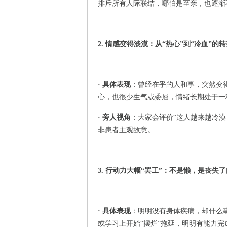
排斥所有人际联结，哪怕是至亲，也逐渐
2. 情感变得淡漠：从“热心”到“冷血”的
· 具体表现
：曾经在乎的人和事，突然变
心，也很少生气或委屈，情绪长期处于一
· 旁人视角
：大家会评价“这人越来越冷
非患者主观故意。
3. 行动力大幅“罢工”：不是懒，是丧失
· 具体表现
：明明没有身体疾病，却什么
或学习上开始“摆烂”拖延，明明有能力