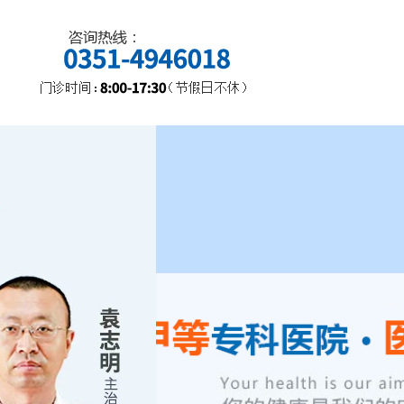
郭红利 主任医师 原北京安
定医院精神科专家...
[详细]
张永康 省优专家
山西省“三晋英才”高端领
军人才...
[详细]
渠玉蓉 主任医师
原山医大一院精神科专
家，原山西省精神卫生中
心病区主任...
[详细]
刘佳云 主任医师
太原安定医院内科主任，
原太原市人民医院心肾内
科主任太原市医学学科带
头人...
[详细]