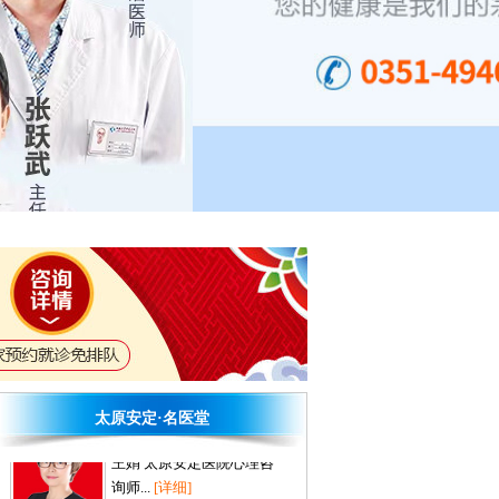
侯玉洁 国家二级心理咨询师
长期从事心理、教育咨询
与培训方面工作，系统接
受心理咨询专业理论和实
操培训...
[详细]
范春云 主治医师
太原安定医院病区主任，
原山西省精神卫生中心专
家...
[详细]
闻莉 国家二级心理咨询师
闻莉 国家二级心理咨询师
太原安定医...
[详细]
王娟 心理咨询师
王娟 太原安定医院心理咨
太原安定·名医堂
询师...
[详细]