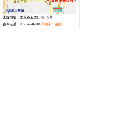
侯玉洁 国家二级心理咨询师
长期从事心理、教育咨询
医院地址：太原市五龙口街109号
与培训方面工作，系统接
咨询电话：0351-4946018
详细乘车路线 >
受心理咨询专业理论和实
操培训...
[详细]
范春云 主治医师
太原安定医院病区主任，
原山西省精神卫生中心专
家...
[详细]
闻莉 国家二级心理咨询师
闻莉 国家二级心理咨询师
太原安定医...
[详细]
王娟 心理咨询师
王娟 太原安定医院心理咨
询师...
[详细]