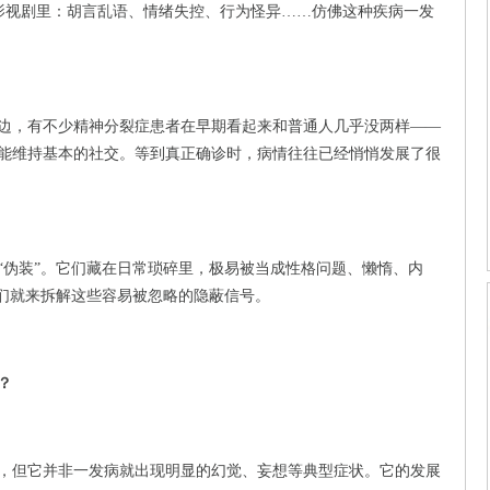
影视剧里：胡言乱语、情绪失控、行为怪异……仿佛这种疾病一发
边，有不少精神分裂症患者在早期看起来和普通人几乎没两样——
能维持基本的社交。等到真正确诊时，病情往往已经悄悄发展了很
“伪装”。它们藏在日常琐碎里，极易被当成性格问题、懒惰、内
我们就来拆解这些容易被忽略的隐蔽信号。
？
，但它并非一发病就出现明显的幻觉、妄想等典型症状。它的发展