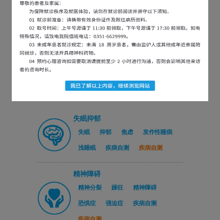
医院新闻
党建引领医社联动｜龙城艺术...
2026-07-31
行政查房促规范，排除隐患保...
2026-07-30
以练为战，防患未然 | 太...
2026-07-21
严守医保合规底线 精进精细...
2026-07-16
失眠抑郁
失眠
抑郁
焦虑
发作性睡病
浅睡眠
疾病自测
疾病自测
精神障碍
精神分裂
躁狂
精神障碍
恐惧症
强迫症
疾病自测
疾病自测