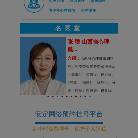
心理咨询
压力管理
情感障碍
青少年心理咨询
心理测评
名医堂
安定医
张 璞 山西省心理
健...
介绍：
共党员主任
山西省心理健康和精
生导师第六
神卫生专委会常务委员擅长治
家学术经验
疗失眠症、焦虑症、神经症、
永康全国名老
抑郁症、强迫症、躁狂症、分
作室指导老
离（转换）性障碍、进食障
1
2
3
4
5
6
7
8
9
10
专家原明忠学
碍、惊恐障碍、疑病障碍、双
明忠传承工
向情感障碍、精神分裂症、酒
安定网络预约挂号平台
中...
精依赖等各类精神疾病。在无
抽...
24小时免费挂号，保护个人隐私