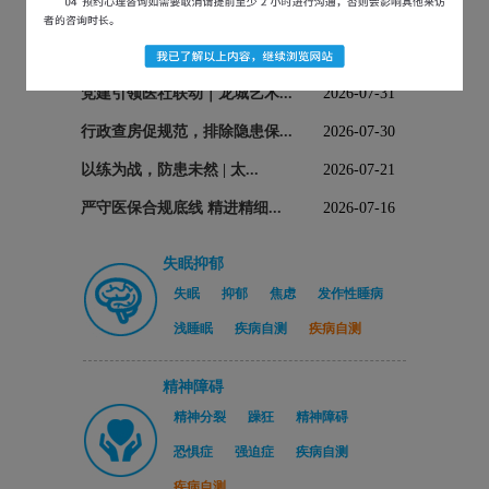
医院新闻
党建引领医社联动｜龙城艺术...
2026-07-31
行政查房促规范，排除隐患保...
2026-07-30
以练为战，防患未然 | 太...
2026-07-21
严守医保合规底线 精进精细...
2026-07-16
失眠抑郁
失眠
抑郁
焦虑
发作性睡病
浅睡眠
疾病自测
疾病自测
精神障碍
精神分裂
躁狂
精神障碍
恐惧症
强迫症
疾病自测
疾病自测