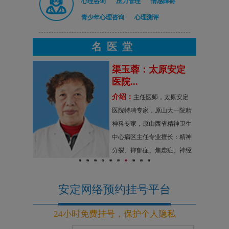
心理咨询
压力管理
情感障碍
青少年心理咨询
心理测评
名医堂
二级心
渠玉蓉：太原安定
医院...
介绍：
家二级心理
主任医师，太原安定
履历：毕业
医院特聘专家，原山大一院精
理学专业，
神科专家，原山西省精神卫生
心理咨询师
中心病区主任专业擅长：精神
指导师讲
分裂、抑郁症、焦虑症、神经
1
2
3
4
5
6
7
8
9
10
辅导教师，
症、情感性精神障碍及妇女精
询导师
神障碍的诊断与治疗。
安定网络预约挂号平台
24小时免费挂号，保护个人隐私